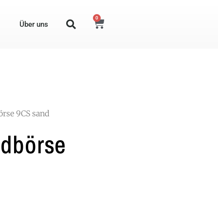
0
Über uns
rse 9CS sand
dbörse