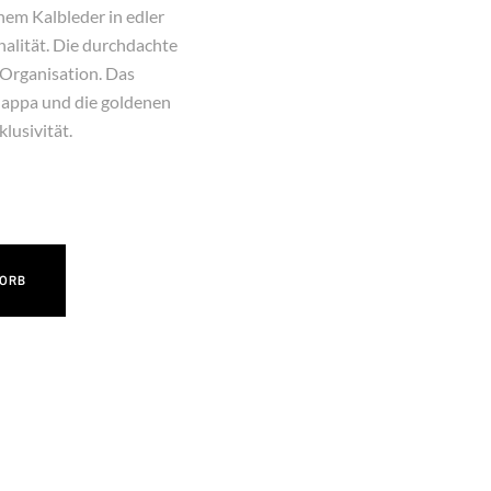
hem Kalbleder in edler
nalität. Die durchdachte
 Organisation. Das
nappa und die goldenen
lusivität.
KORB