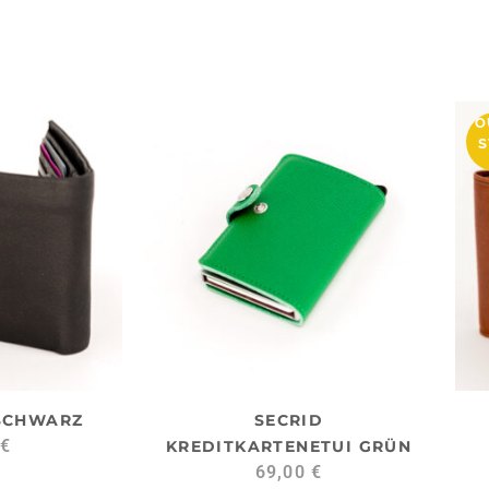
O
S
SCHWARZ
SECRID
€
KREDITKARTENETUI GRÜN
69,00
€