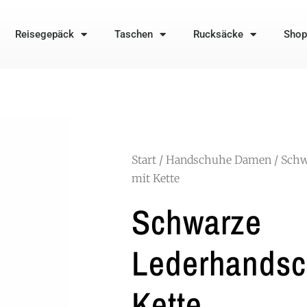
Reisegepäck
Taschen
Rucksäcke
Shop
Start
/
Handschuhe Damen
/ Sch
mit Kette
Schwarze
Lederhandsc
Kette