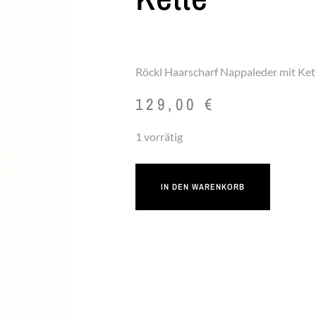
Röckl Haarscharf Nappaleder mit Ket
129,00
€
1 vorrätig
IN DEN WARENKORB